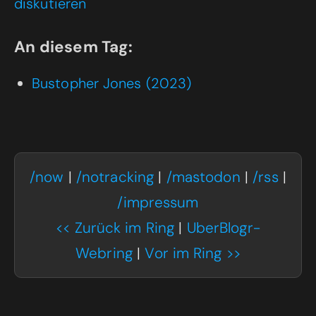
diskutieren
An diesem Tag:
Bustopher Jones
(2023)
/now
|
/notracking
|
/mastodon
|
/rss
|
/impressum
<< Zurück im Ring
|
UberBlogr-
Webring
|
Vor im Ring >>